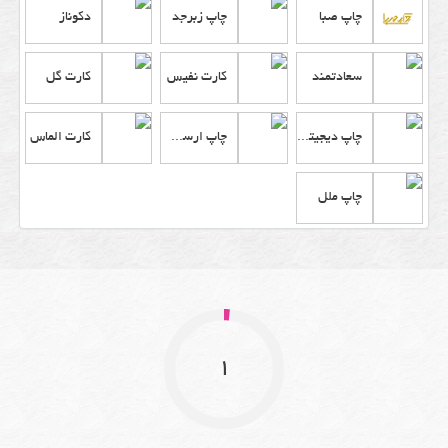
چاپ صبا
چاپ زبرجد
دکوناز
سعادتمند
کارت نفیس
کارت گل
چاپ دیجیتال قلم نی
چاپ ارسک آنلاین
کارت الماس
چاپ ملل
1