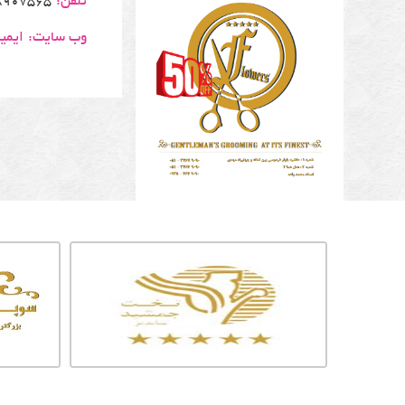
تلفن:
65 - 38690828 - 09151020258
وب سایت:
ایمی