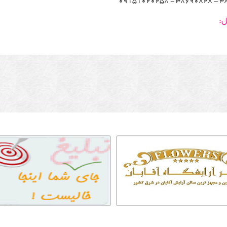
389075
ل: