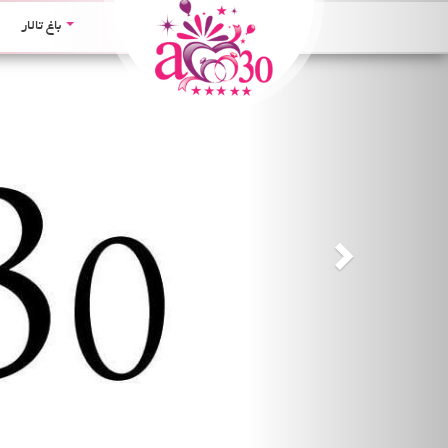
Next
باغ تالار