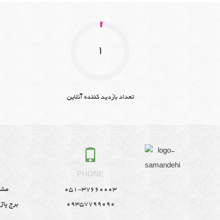
1
تعداد بازدید کننده آنلاین
S
PHONE
051-37660003
مشه
09357799090
برج پاژ