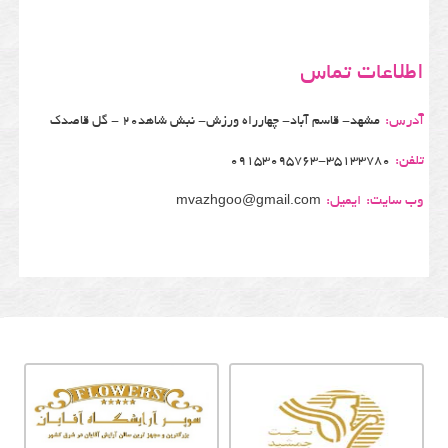
اطلاعات تماس
آدرس:
مشهد- قاسم آباد- چهارراه ورزش- نبش شاهد20 - گل قاصدک
تلفن:
09153095763-35133780
وب سایت:
ایمیل:
mvazhgoo@gmail.com