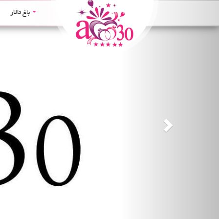
Next
باغ تالار