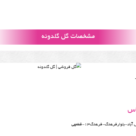
مشخصات گل گلدونه
اس
بلواروکیل آباد-بلوارفرهنگ-فرهنگ13-قطعهی