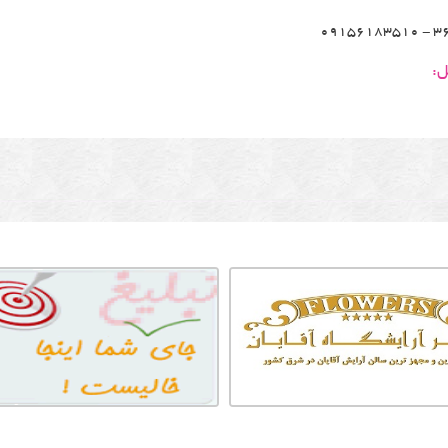
3608
ل: