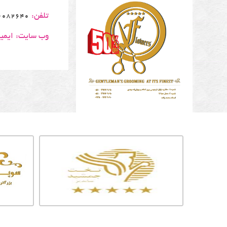
تلفن:
2640 - 09156183510
وب سایت:
ایمی