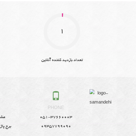
1
تعداد بازدید کننده آنلاین
S
PHONE
051-37660003
مشه
09357799090
برج پاژ