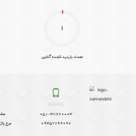
1
تعداد بازدید کننده آنلاین
S
PHONE
051-37660003
مشه
09357799090
برج پاژ