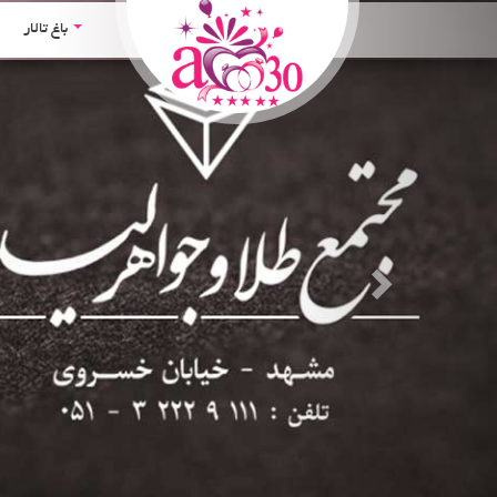
Next
باغ تالار