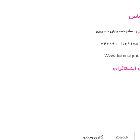
ماس
س:
مشهد-خیابان خسروی
32229111،09158
Www.lidomagroup
:
اینستاگرام:
خدمات
گالری ویدئو