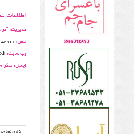
اطلاعات ت
مدیریت:
آدر
تلفن:
152900
وب سایت:
.ir
ایمیل:
تلگرام
گالری تصاویر